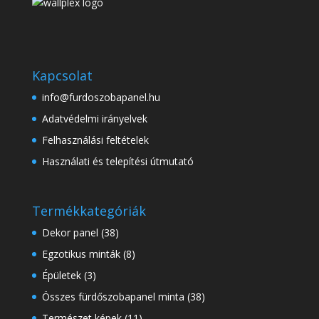
Kapcsolat
info@furdoszobapanel.hu
Adatvédelmi irányelvek
Felhasználási feltételek
Használati és telepítési útmutató
Termékkategóriák
Dekor panel
(38)
Egzotikus minták
(8)
Épületek
(3)
Összes fürdőszobapanel minta
(38)
Természet képek
(11)