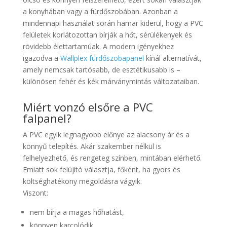
a konyhában vagy a fürdőszobában. Azonban a
mindennapi használat során hamar kiderül, hogy a PVC
felületek korlátozottan bírják a hőt, sérülékenyek és
rövidebb élettartamúak. A modern igényekhez
igazodva a
Wallplex fürdőszobapanel
kínál alternatívát,
amely nemcsak tartósabb, de esztétikusabb is –
különösen fehér és kék márványmintás változataiban.
Miért vonzó elsőre a PVC
falpanel?
A PVC egyik legnagyobb előnye az alacsony ár és a
könnyű telepítés. Akár szakember nélkül is
felhelyezhető, és rengeteg színben, mintában elérhető.
Emiatt sok felújító választja, főként, ha gyors és
költséghatékony megoldásra vágyik.
Viszont:
nem bírja a magas hőhatást,
könnyen karcolódik,