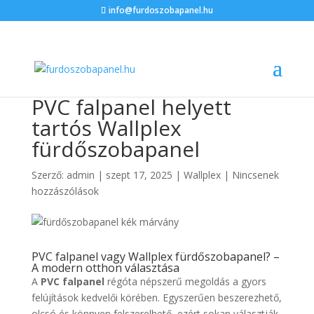
info@furdoszobapanel.hu
PVC falpanel helyett
tartós Wallplex
fürdőszobapanel
Szerző:
admin
|
szept 17, 2025
|
Wallplex
|
Nincsenek
hozzászólások
PVC falpanel vagy Wallplex fürdőszobapanel? –
A modern otthon választása
A
PVC falpanel
régóta népszerű megoldás a gyors
felújítások kedvelői körében. Egyszerűen beszerezhető,
olcsó és könnyen felszerelhető, ezért sokan választják