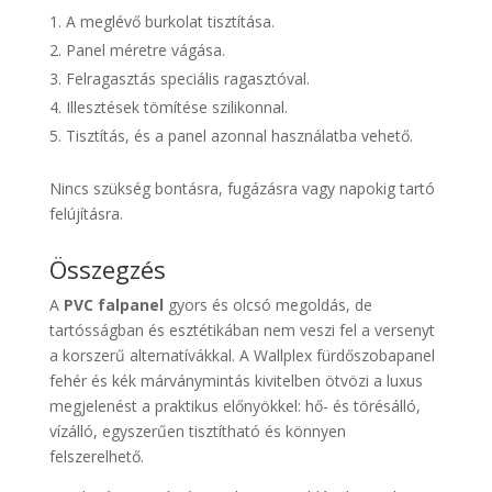
A meglévő burkolat tisztítása.
Panel méretre vágása.
Felragasztás speciális ragasztóval.
Illesztések tömítése szilikonnal.
Tisztítás, és a panel azonnal használatba vehető.
Nincs szükség bontásra, fugázásra vagy napokig tartó
felújításra.
Összegzés
A
PVC falpanel
gyors és olcsó megoldás, de
tartósságban és esztétikában nem veszi fel a versenyt
a korszerű alternatívákkal. A Wallplex fürdőszobapanel
fehér és kék márványmintás kivitelben ötvözi a luxus
megjelenést a praktikus előnyökkel: hő- és törésálló,
vízálló, egyszerűen tisztítható és könnyen
felszerelhető.