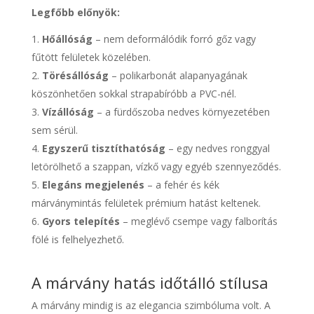
Legfőbb előnyök:
Hőállóság
– nem deformálódik forró gőz vagy
fűtött felületek közelében.
Törésállóság
– polikarbonát alapanyagának
köszönhetően sokkal strapabíróbb a PVC-nél.
Vízállóság
– a fürdőszoba nedves környezetében
sem sérül.
Egyszerű tisztíthatóság
– egy nedves ronggyal
letörölhető a szappan, vízkő vagy egyéb szennyeződés.
Elegáns megjelenés
– a fehér és kék
márványmintás felületek prémium hatást keltenek.
Gyors telepítés
– meglévő csempe vagy falborítás
fölé is felhelyezhető.
A márvány hatás időtálló stílusa
A márvány mindig is az elegancia szimbóluma volt. A