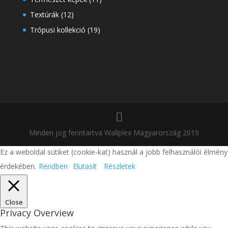
Textúrák
(12)
Trópusi kollekció
(19)
Minden jog fenntartva Wallplex Magyarország 2019
Ez a weboldal sütiket (cookie-kat) használ a jobb felhasználói élmény
érdekében.
Rendben
Elutasít
Részletek
Close
Privacy Overview