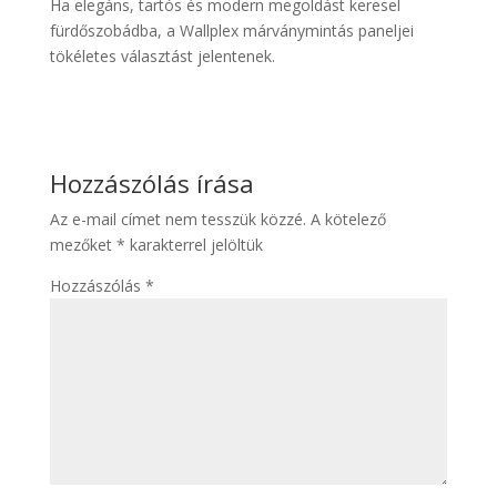
Ha elegáns, tartós és modern megoldást keresel
fürdőszobádba, a Wallplex márványmintás paneljei
tökéletes választást jelentenek.
Hozzászólás írása
Az e-mail címet nem tesszük közzé.
A kötelező
mezőket
*
karakterrel jelöltük
Hozzászólás
*