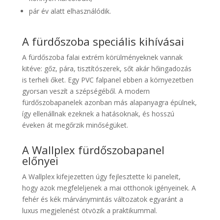
pár év alatt elhasználódik.
A fürdőszoba speciális kihívásai
A fürdőszoba falai extrém körülményeknek vannak
kitéve: gőz, pára, tisztítószerek, sőt akár hőingadozás
is terheli őket. Egy PVC falpanel ebben a környezetben
gyorsan veszít a szépségéből. A modern
fürdőszobapanelek azonban más alapanyagra épülnek,
így ellenállnak ezeknek a hatásoknak, és hosszú
éveken át megőrzik minőségüket.
A Wallplex fürdőszobapanel
előnyei
A Wallplex kifejezetten úgy fejlesztette ki paneleit,
hogy azok megfeleljenek a mai otthonok igényeinek. A
fehér és kék márványmintás változatok egyaránt a
luxus megjelenést ötvözik a praktikummal.