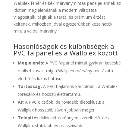
Wallplex fehér és kék márványmintás paneljei ennek az
időtlen megjelenésnek a modern változatai:
világosítják, tágítják a teret, és prémium érzést
keltenek, miközben jóval egyszerűbben kezelhetők,
mint a valódi márvány.
Hasonlóságok és különbségek a
PVC falpanel és a Wallplex között
Megjelenés:
A PVC falpanel mintái gyakran kevésbé
realisztikusak, míg a Wallplex márvány mintázata
élethű és luxus hatású.
Tartósság:
A PVC hajlamos karcolódni, a Wallplex
törésálló és hosszú élettartamú.
Ár:
A PVC olcsóbb, de rövidebb életciklusú; a
Wallplex hosszabb távon jobban megéri.
Telepítés:
Mindkettő könnyen szerelhető, de a
Wallplex stabilabb és masszívabb.